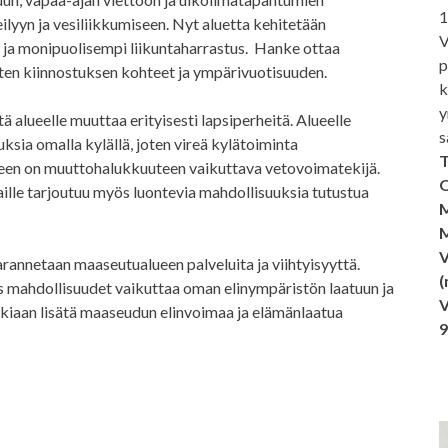
1
ilyyn ja vesiliikkumiseen. Nyt aluetta kehitetään
V
ja monipuolisempi liikuntaharrastus. Hanke ottaa
p
en kiinnostuksen kohteet ja ympärivuotisuuden.
k
y
ttä alueelle muuttaa erityisesti lapsiperheitä. Alueelle
s
sia omalla kylällä, joten vireä kylätoiminta
T
ineen on muuttohalukkuuteen vaikuttava vetovoimatekijä.
O
ille tarjoutuu myös luontevia mahdollisuuksia tutustua
M
M
V
arannetaan maaseutualueen palveluita ja viihtyisyyttä.
(
ös mahdollisuudet vaikuttaa oman elinympäristön laatuun ja
V
kkiaan lisätä maaseudun elinvoimaa ja elämänlaatua