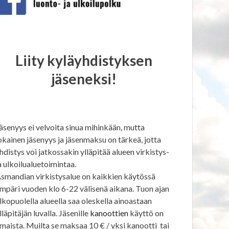
Liity kyläyhdistyksen
jäseneksi!
äsenyys ei velvoita sinua mihinkään, mutta
okainen jäsenyys ja jäsenmaksu on tärkeä, jotta
hdistys voi jatkossakin ylläpitää alueen virkistys-
a ulkoilualuetoimintaa.
smandian virkistysalue on kaikkien käytössä
mpäri vuoden klo 6-22 välisenä aikana. Tuon ajan
lkopuolella alueella saa oleskella ainoastaan
lläpitäjän luvalla. Jäsenille
kanoottien
käyttö on
lmaista. Muilta se maksaa 10 € / yksi kanootti tai