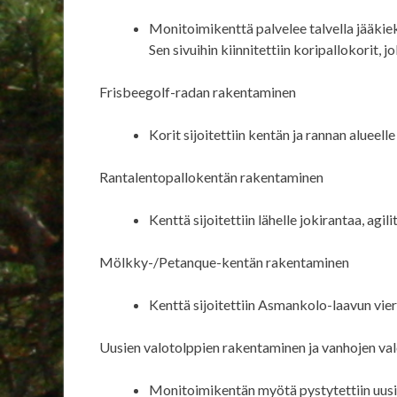
Monitoimikenttä palvelee talvella jääkie
Sen sivuihin kiinnitettiin koripallokorit, j
Frisbeegolf-radan rakentaminen
Korit sijoitettiin kentän ja rannan alueel
Rantalentopallokentän rakentaminen
Kenttä sijoitettiin lähelle jokirantaa, agi
Mölkky-/Petanque-kentän rakentaminen
Kenttä sijoitettiin Asmankolo-laavun vier
Uusien valotolppien rakentaminen ja vanhojen 
Monitoimikentän myötä pystytettiin uusia 