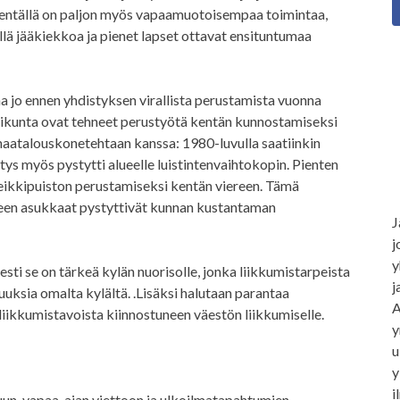
a. Kentällä on paljon myös vapaamuotoisempaa toimintaa,
ellä jääkiekkoa ja pienet lapset ottavat ensituntumaa
a jo ennen yhdistyksen virallista perustamista vuonna
kunta ovat tehneet perustyötä kentän kunnostamiseksi
maatalouskonetehtaan kanssa: 1980-luvulla saatiinkin
tys myös pystytti alueelle luistintenvaihtokopin. Pienten
leikkipuiston perustamiseksi kentän viereen. Tämä
lueen asukkaat pystyttivät kunnan kustantaman
J
j
y
sesti se on tärkeä kylän nuorisolle, jonka liikkumistarpeista
j
uuksia omalta kylältä. .Lisäksi halutaan parantaa
A
 liikkumistavoista kiinnostuneen väestön liikkumiselle.
y
u
y
i
iluun, vapaa-ajan viettoon ja ulkoilmatapahtumien