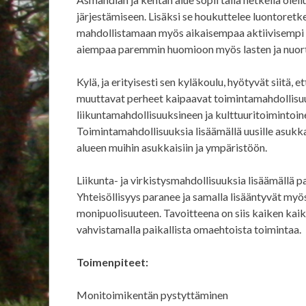
järjestämiseen. Lisäksi se houkuttelee luontoretke
mahdollistamaan myös aikaisempaa aktiivisempi 
aiempaa paremmin huomioon myös lasten ja nuort
Kylä, ja erityisesti sen kyläkoulu, hyötyvät siitä, e
muuttavat perheet kaipaavat toimintamahdollisuuk
liikuntamahdollisuuksineen ja kulttuuritoiminto
Toimintamahdollisuuksia lisäämällä uusille asukka
alueen muihin asukkaisiin ja ympäristöön.
Liikunta- ja virkistysmahdollisuuksia lisäämällä p
Yhteisöllisyys paranee ja samalla lisääntyvät my
monipuolisuuteen. Tavoitteena on siis kaiken kai
vahvistamalla paikallista omaehtoista toimintaa.
Toimenpiteet:
Monitoimikentän pystyttäminen