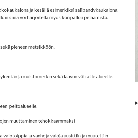
kkokaukalona ja kesällä esimerkiksi salibandykaukalona.
olloin siinä voi harjoitella myös koripallon pelaamista.
le sekä pieneen metsikköön.
litykentän ja muistomerkin sekä laavun väliselle alueelle.
een, peltoalueelle.
valojen muuttaminen tehokkaammaksi
valotolppia ja vanhoja valoja uusittiin ja muutettiin