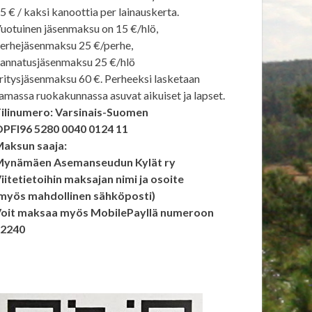
5 € / kaksi kanoottia per lainauskerta.
uotuinen jäsenmaksu on 15 €/hlö,
erhejäsenmaksu 25 €/perhe,
annatusjäsenmaksu 25 €/hlö
ritysjäsenmaksu 60 €. Perheeksi lasketaan
amassa ruokakunnassa asuvat aikuiset ja lapset.
ilinumero: Varsinais-Suomen
PFI96 5280 0040 0124 11
aksun saaja:
ynämäen Asemanseudun Kylät ry
iitetietoihin maksajan nimi ja osoite
myös mahdollinen sähköposti)
oit maksaa myös MobilePayllä numeroon
92240