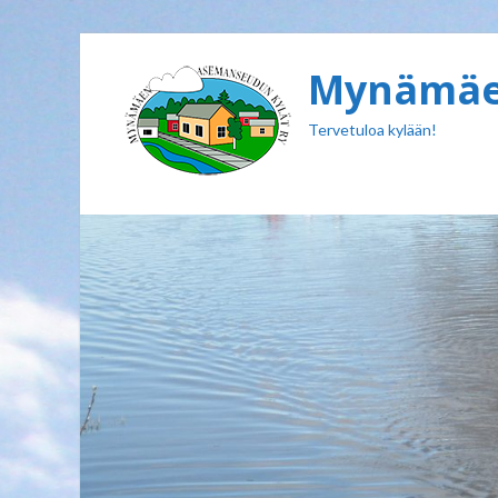
Mynämäen
Tervetuloa kylään!