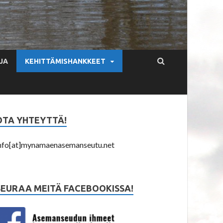
JA
KEHITTÄMISHANKKEET
OTA YHTEYTTÄ!
nfo[at]mynamaenasemanseutu.net
SEURAA MEITÄ FACEBOOKISSA!