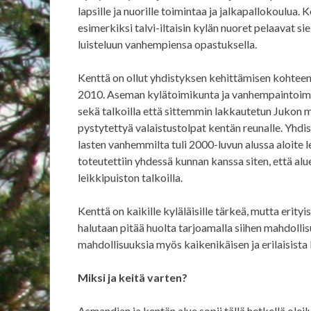
lapsille ja nuorille toimintaa ja jalkapallokoulu
esimerkiksi talvi-iltaisin kylän nuoret pelaavat si
luisteluun vanhempiensa opastuksella.
Kenttä on ollut yhdistyksen kehittämisen kohteen
2010. Aseman kylätoimikunta ja vanhempaintoimi
sekä talkoilla että sittemmin lakkautetun Jukon 
pystytettyä valaistustolpat kentän reunalle. Yhdis
lasten vanhemmilta tuli 2000-luvun alussa aloite 
toteutettiin yhdessä kunnan kanssa siten, että a
leikkipuiston talkoilla.
Kenttä on kaikille kyläläisille tärkeä, mutta erityi
halutaan pitää huolta tarjoamalla siihen mahdollis
mahdollisuuksia myös kaikenikäisen ja erilaisista
Miksi ja keitä varten?
Asmandian ja kentän alue sopii tällä hetkellä ole