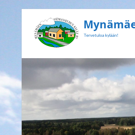
Mynämäen
Tervetuloa kylään!