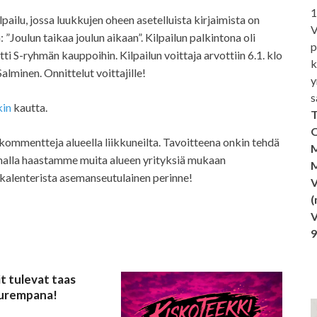
1
ailu, jossa luukkujen oheen asetelluista kirjaimista on
V
”Joulun taikaa joulun aikaan”. Kilpailun palkintona oli
p
i S-ryhmän kauppoihin. Kilpailun voittaja arvottiin 6.1. klo
k
alminen. Onnittelut voittajille!
y
s
kin
kautta.
T
O
ta kommentteja alueella liikkuneilta. Tavoitteena onkin tehdä
M
amalla haastamme muita alueen yrityksiä mukaan
M
ukalenterista asemanseutulainen perinne!
V
(
V
t tulevat taas
uurempana!