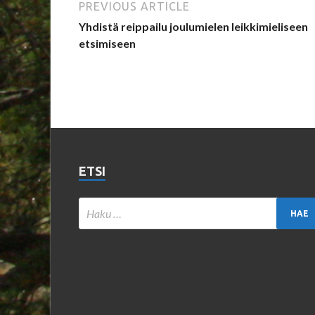
PREVIOUS ARTICLE
Yhdistä reippailu joulumielen leikkimieliseen
etsimiseen
ETSI