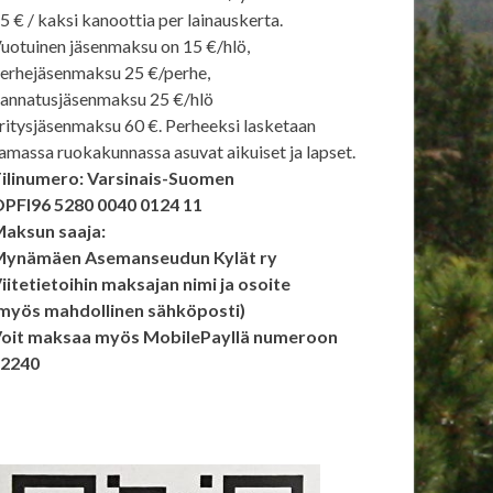
5 € / kaksi kanoottia per lainauskerta.
uotuinen jäsenmaksu on 15 €/hlö,
erhejäsenmaksu 25 €/perhe,
annatusjäsenmaksu 25 €/hlö
ritysjäsenmaksu 60 €. Perheeksi lasketaan
amassa ruokakunnassa asuvat aikuiset ja lapset.
ilinumero: Varsinais-Suomen
PFI96 5280 0040 0124 11
aksun saaja:
ynämäen Asemanseudun Kylät ry
iitetietoihin maksajan nimi ja osoite
myös mahdollinen sähköposti)
oit maksaa myös MobilePayllä numeroon
92240