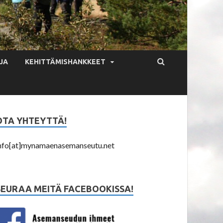
JA
KEHITTÄMISHANKKEET
OTA YHTEYTTÄ!
nfo[at]mynamaenasemanseutu.net
SEURAA MEITÄ FACEBOOKISSA!