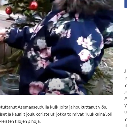
J
j
y
j
A
y
stuttanut Asemanseudulla kulkijoita ja houkuttanut ylös,
u
iset ja kauniit joulukoristelut, jotka toimivat ”luukkuina”, oli
y
eisten tilojen pihoja.
i