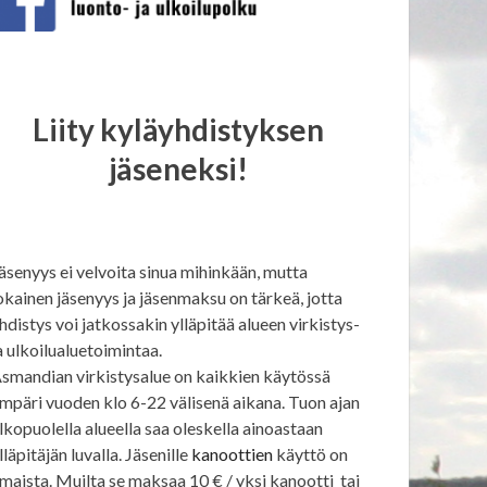
Liity kyläyhdistyksen
jäseneksi!
äsenyys ei velvoita sinua mihinkään, mutta
okainen jäsenyys ja jäsenmaksu on tärkeä, jotta
hdistys voi jatkossakin ylläpitää alueen virkistys-
a ulkoilualuetoimintaa.
smandian virkistysalue on kaikkien käytössä
mpäri vuoden klo 6-22 välisenä aikana. Tuon ajan
lkopuolella alueella saa oleskella ainoastaan
lläpitäjän luvalla. Jäsenille
kanoottien
käyttö on
lmaista. Muilta se maksaa 10 € / yksi kanootti tai