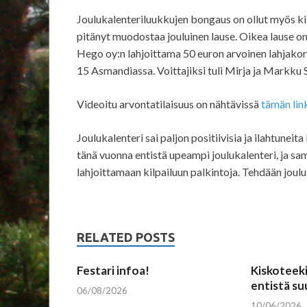
Joulukalenteriluukkujen bongaus on ollut myös kilp
pitänyt muodostaa jouluinen lause. Oikea lause on: 
Hego oy:n lahjoittama 50 euron arvoinen lahjakortt
15 Asmandiassa. Voittajiksi tuli Mirja ja Markku S
Videoitu arvontatilaisuus on nähtävissä
tämän lin
Joulukalenteri sai paljon positiivisia ja ilahtunei
tänä vuonna entistä upeampi joulukalenteri, ja s
lahjoittamaan kilpailuun palkintoja. Tehdään joul
RELATED POSTS
Festari infoa!
Kiskoteeki
entistä s
06/08/2026
10/06/2026