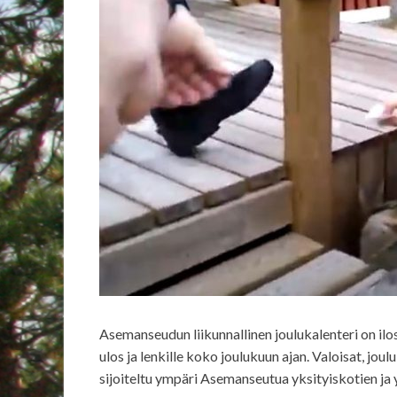
Asemanseudun liikunnallinen joulukalenteri on ilo
ulos ja lenkille koko joulukuun ajan. Valoisat, joulu
sijoiteltu ympäri Asemanseutua yksityiskotien ja yl