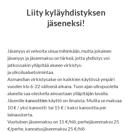
Liity kyläyhdistyksen
jäseneksi!
Jäsenyys ei velvoita sinua mihinkään, mutta jokainen
jäsenyys ja jäsenmaksu on tärkeä, jotta yhdistys voi
jatkossakin ylläpitää alueen virkistys-
ja ulkoilualuetoimintaa.
Asmandian virkistysalue on kaikkien käytössä ympäri
vuoden klo 6-22 välisenä aikana. Tuon ajan ulkopuolella
alueella saa oleskella ainoastaan ylläpitäjän luvalla.
Jäsenille
kanoottien
käyttö on ilmaista. Muilta se maksaa
10 € / yksi kanootti tai 15 € / kaksi kanoottia per
lainauskerta.
Vuotuinen jäsenmaksu on 15 €/hlö, perhejäsenmaksu 25
€/perhe, kannatusjäsenmaksu 25 €/hlö