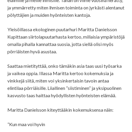
eläimille ja meille ihmisille. Tähän on viime vuosina herätty,
ja ymmärretty miten ihmisen toiminta on jyrkästi alentanut
pölyttäjien ja muiden hyönteisten kantoja.
Yleisöillassa ekologinen puutarhuri Maritta Danielsson
Kupittaan siirtolapuutarhasta kertoo, millaisia ympäristöjä
omalla pihalla kannattaa suosia, jotta siellä olisi myös
pörriäisten hyvä asustaa.
Saattaa mietityttää, onko tämäkin asia taas uusi työsarka
ja vaikea oppia. Illassa Maritta kertoo kokemuksia ja
vinkkejä siitä, miten voi yksinkertaisin tavoin antaa
elintilaa pörriäisille. Liiallinen ”siistiminen” ja yksipuolinen
kasvusto taas haittaa hyödyllisten hyönteisten elämää.
Maritta Danielsson kiteyttääkin kokemuksensa näin:
”Kun maa voi hyvin