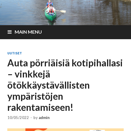
MAIN MENU
UUTISET
Auta pörriäisiä kotipihallasi
– vinkkejä
ötökkäystävällisten
ympäristöjen
rakentamiseen!
10/05/2022
-
by
admin