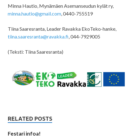
Minna Hautio, Mynämäen Asemanseudun kylät ry,
minna.hautio@gmail.com
, 0440-755519
Tiina Saaresranta, Leader Ravakka EkoTeko-hanke,
tiina.saaresranta@ravakka.fi
, 044-7929005
(Teksti: Tiina Saaresranta)
RELATED POSTS
Festari infoa!