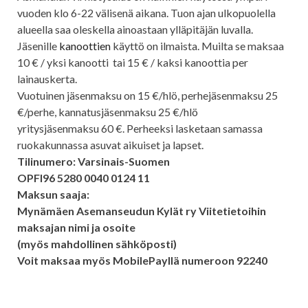
vuoden klo 6-22 välisenä aikana. Tuon ajan ulkopuolella
alueella saa oleskella ainoastaan ylläpitäjän luvalla.
Jäsenille
kanoottien
käyttö on ilmaista. Muilta se maksaa
10 € / yksi kanootti tai 15 € / kaksi kanoottia per
lainauskerta.
Vuotuinen jäsenmaksu on 15 €/hlö, perhejäsenmaksu 25
€/perhe, kannatusjäsenmaksu 25 €/hlö
yritysjäsenmaksu 60 €. Perheeksi lasketaan samassa
ruokakunnassa asuvat aikuiset ja lapset.
Tilinumero: Varsinais-Suomen
OPFI96 5280 0040 0124 11
Maksun saaja:
Mynämäen Asemanseudun Kylät ry Viitetietoihin
maksajan nimi ja osoite
(myös mahdollinen sähköposti)
Voit maksaa myös MobilePayllä numeroon 92240