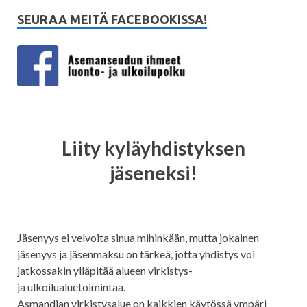
SEURAA MEITÄ FACEBOOKISSA!
Liity kyläyhdistyksen
jäseneksi!
Jäsenyys ei velvoita sinua mihinkään, mutta jokainen
jäsenyys ja jäsenmaksu on tärkeä, jotta yhdistys voi
jatkossakin ylläpitää alueen virkistys-
ja ulkoilualuetoimintaa.
Asmandian virkistysalue on kaikkien käytössä ympäri