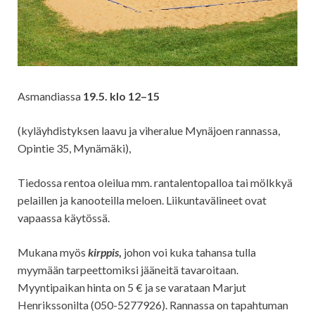
Asmandiassa
19.5. klo 12
–
15
(kyläyhdistyksen laavu ja viheralue Mynäjoen rannassa,
Opintie 35, Mynämäki),
Tiedossa rentoa oleilua mm. rantalentopalloa tai mölkkyä
pelaillen ja kanooteilla meloen. Liikuntavälineet ovat
vapaassa käytössä.
Mukana myös
kirppis
,
johon voi kuka tahansa tulla
myymään tarpeettomiksi jääneitä tavaroitaan.
Myyntipaikan hinta on 5 € ja se varataan Marjut
Henrikssonilta (050-5277926). Rannassa on tapahtuman