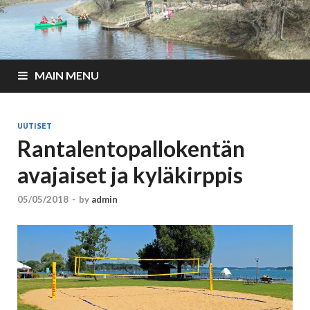
MAIN MENU
UUTISET
Rantalentopallokentän
avajaiset ja kyläkirppis
05/05/2018
-
by
admin