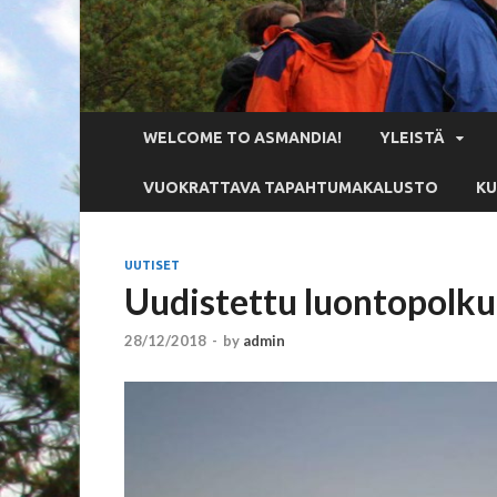
WELCOME TO ASMANDIA!
YLEISTÄ
VUOKRATTAVA TAPAHTUMAKALUSTO
KU
UUTISET
Uudistettu luontopolkur
28/12/2018
-
by
admin