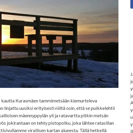
J
j
y
j
en kautta Kurasmäen tammimetsään kiemurteleva
A
linjattu uusiksi erityisesti niiltä osin, että se puikkelehtii
y
allioisen mäennyppylän yli ja ratavartta pitkin metsän
u
ös jokirantaan on tehty pistopolku, joka lähtee ratasillan
y
tisivullamme virallisen kartan alueesta. Tällä hetkellä
i