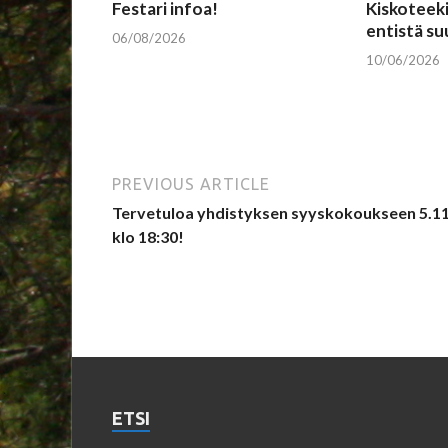
Festari infoa!
Kiskoteeki
entistä s
06/08/2026
10/06/2026
PREVIOUS ARTICLE
Tervetuloa yhdistyksen syyskokoukseen 5.11
klo 18:30!
ETSI