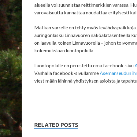
alueella voi suunnistaa reittimerkkien varassa. Hu
varovaisuutta kannattaa noudattaa erityisesti kalli
Matkan varrelle on tehty myös levähdyspaikkoja.
auringonlasku Linnavuoren näköalatasenteella kuv
on laavulla, toinen Linnavuorella – johon toivomme
kokemuksiaan luontopolulla.
Luontopolulle on perustettu oma facebook-sivu
Vanhalla facebook-sivullamme
Asemanseudun ihme
viestimään lähinnä yhdistyksen asioista ja tapaht
RELATED POSTS