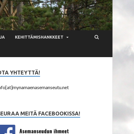
JA
KEHITTÄMISHANKKEET
OTA YHTEYTTÄ!
nfo[at]mynamaenasemanseutu.net
SEURAA MEITÄ FACEBOOKISSA!