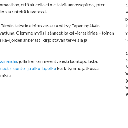
omaathan, että alueella ei ole talvikunnossapitoa, joten
1
oisia rinteitä kiivetessä.
V
p
k
 Tämän tekstin aloituskuvassa näkyy Tapaninpäivän
y
attuna. Olemme myös lisänneet kaksi vieraskirjaa – toinen
s
 kävijöiden ahkerasti kirjoittavan terveisiä ja
T
O
M
Asmandia
, jolla kerromme erityisesti luontopolusta.
M
et / luonto- ja ulkoilupolku
keskitymme jatkossa
V
umista.
(
V