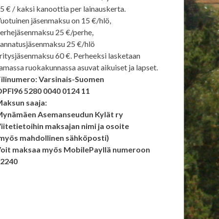
5 € / kaksi kanoottia per lainauskerta.
uotuinen jäsenmaksu on 15 €/hlö,
erhejäsenmaksu 25 €/perhe,
annatusjäsenmaksu 25 €/hlö
ritysjäsenmaksu 60 €. Perheeksi lasketaan
amassa ruokakunnassa asuvat aikuiset ja lapset.
ilinumero: Varsinais-Suomen
PFI96 5280 0040 0124 11
aksun saaja:
ynämäen Asemanseudun Kylät ry
iitetietoihin maksajan nimi ja osoite
myös mahdollinen sähköposti)
oit maksaa myös MobilePayllä numeroon
92240