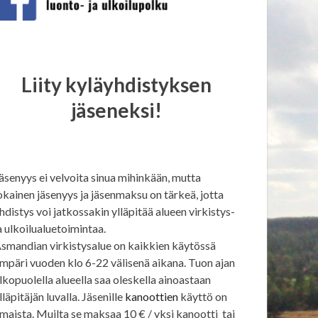
Liity kyläyhdistyksen
jäseneksi!
äsenyys ei velvoita sinua mihinkään, mutta
okainen jäsenyys ja jäsenmaksu on tärkeä, jotta
hdistys voi jatkossakin ylläpitää alueen virkistys-
a ulkoilualuetoimintaa.
smandian virkistysalue on kaikkien käytössä
mpäri vuoden klo 6-22 välisenä aikana. Tuon ajan
lkopuolella alueella saa oleskella ainoastaan
lläpitäjän luvalla. Jäsenille
kanoottien
käyttö on
lmaista. Muilta se maksaa 10 € / yksi kanootti tai