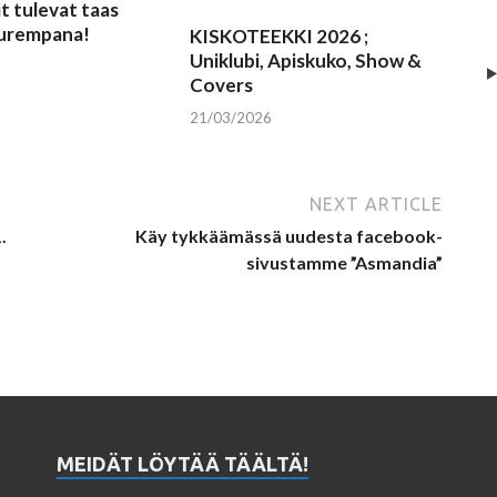
t tulevat taas
uurempana!
KISKOTEEKKI 2026 ;
Uniklubi, Apiskuko, Show &
Covers
21/03/2026
NEXT ARTICLE
.
Käy tykkäämässä uudesta facebook-
sivustamme ”Asmandia”
MEIDÄT LÖYTÄÄ TÄÄLTÄ!