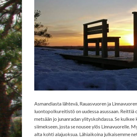
Asmandiasta lähtevä, Rauasvuoren ja Linnavuor
luontopolkureitistö on uudessa asussaan. Reittiä on 
metsään jo junanradan ylityskohdassa. Se kulkee k
siimekseen, josta se nousee ylös Linnavuorelle. My
alta kohti alajuoksua. Lähiaikoina julkaisemme net