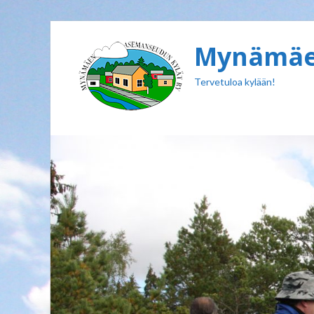
Mynämäen
Tervetuloa kylään!