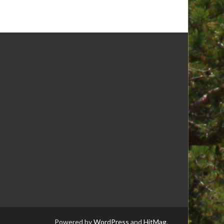
Powered by
WordPress
and
HitMag
.