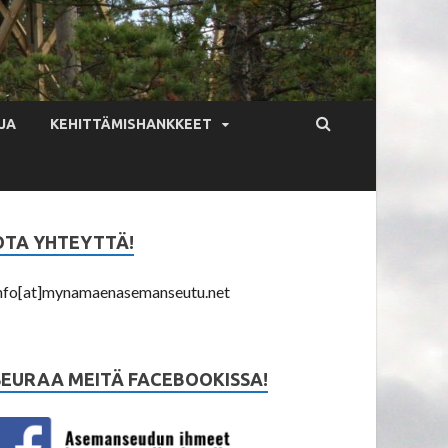
JA
KEHITTÄMISHANKKEET
OTA YHTEYTTÄ!
nfo[at]mynamaenasemanseutu.net
SEURAA MEITÄ FACEBOOKISSA!