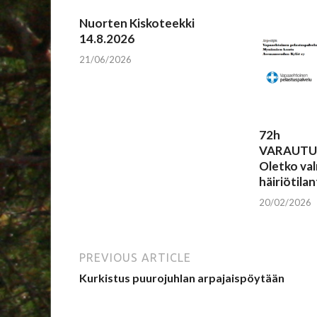
Nuorten Kiskoteekki
14.8.2026
21/06/2026
72h
VARAUTU
Oletko val
häiriötilan
20/02/2026
PREVIOUS ARTICLE
Kurkistus puurojuhlan arpajaispöytään