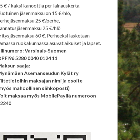
5 € / kaksi kanoottia per lainauskerta.
uotuinen jäsenmaksu on 15 €/hlö,
erhejäsenmaksu 25 €/perhe,
annatusjäsenmaksu 25 €/hlö
ritysjäsenmaksu 60 €. Perheeksi lasketaan
amassa ruokakunnassa asuvat aikuiset ja lapset.
ilinumero: Varsinais-Suomen
PFI96 5280 0040 0124 11
aksun saaja:
ynämäen Asemanseudun Kylät ry
iitetietoihin maksajan nimi ja osoite
myös mahdollinen sähköposti)
oit maksaa myös MobilePayllä numeroon
92240