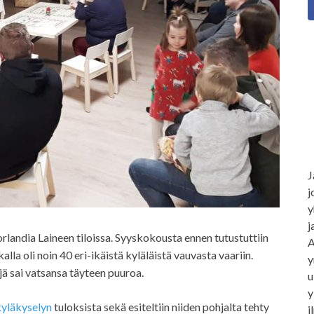
J
j
y
j
landia Laineen tiloissa. Syyskokousta ennen tutustuttiin
A
alla oli noin 40 eri-ikäistä kyläläistä vauvasta vaariin.
y
jä sai vatsansa täyteen puuroa.
u
y
kyläkyselyn
tuloksista sekä esiteltiin niiden pohjalta tehty
i