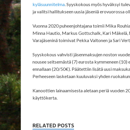
kyläsuunnitelma
. Syyskokous myös hyväksyi tul
ja valitsi hallitukseen uusia jäseniä erovuorossa oll
Vuonna 2020 puheenjohtajana toimii Mika Rouhiai
Minna Hautio, Markus Gottschalk, Kari Mäkelä, M
Varajäseninä toimivat Pekka Valtonen ja Sari Vert
Syyskokous vahvisti jäsenmaksujen noston vuode
nousee seitsemästä (7) eurosta kymmeneen (10) e
ennallaan (20/50€). Päätettiin lisätä uusi maksu
Perheeseen lasketaan kuuluvaksi yhden ruokakun
Kanoottien lainaamisesta aletaan periä vuoden 20
käyttökerta.
RELATED POSTS