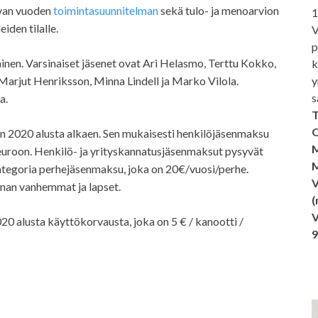
evan vuoden
toimintasuunnitelman
sekä tulo- ja menoarvion
1
eiden tilalle.
V
p
nen. Varsinaiset jäsenet ovat Ari Helasmo, Terttu Kokko,
k
y
arjut Henriksson, Minna Lindell ja Marko Vilola.
s
a.
T
O
n 2020 alusta alkaen. Sen mukaisesti henkilöjäsenmaksu
M
uroon. Henkilö- ja yrityskannatusjäsenmaksut pysyvät
M
kategoria perhejäsenmaksu, joka on 20€/vuosi/perhe.
V
nan vanhemmat ja lapset.
(
V
20 alusta käyttökorvausta, joka on 5 € / kanootti /