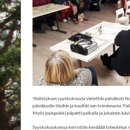
Yhdistyksen syyskokousta vietettiin päiväkoti Nor
päiväkodin tiloihin ja kuultiin sen toiminnasta. Paik
Myös joulupukki piipahti paikalla ja jokainen kävi
Syyskokouksessa kerrottiin keväällä toteutetun