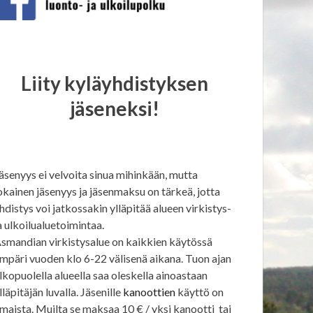
Liity kyläyhdistyksen
jäseneksi!
äsenyys ei velvoita sinua mihinkään, mutta
okainen jäsenyys ja jäsenmaksu on tärkeä, jotta
hdistys voi jatkossakin ylläpitää alueen virkistys-
a ulkoilualuetoimintaa.
smandian virkistysalue on kaikkien käytössä
mpäri vuoden klo 6-22 välisenä aikana. Tuon ajan
lkopuolella alueella saa oleskella ainoastaan
lläpitäjän luvalla. Jäsenille
kanoottien
käyttö on
lmaista. Muilta se maksaa 10 € / yksi kanootti tai