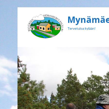
Mynämäen
Tervetuloa kylään!