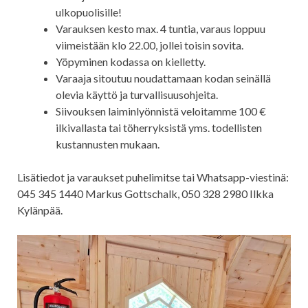
ulkopuolisille!
Varauksen kesto max. 4 tuntia, varaus loppuu
viimeistään klo 22.00, jollei toisin sovita.
Yöpyminen kodassa on kielletty.
Varaaja sitoutuu noudattamaan kodan seinällä
olevia käyttö ja turvallisuusohjeita.
Siivouksen laiminlyönnistä veloitamme 100 €
ilkivallasta tai töherryksistä yms. todellisten
kustannusten mukaan.
Lisätiedot ja varaukset puhelimitse tai Whatsapp-viestinä:
045 345 1440 Markus Gottschalk, 050 328 2980 Ilkka
Kylänpää.