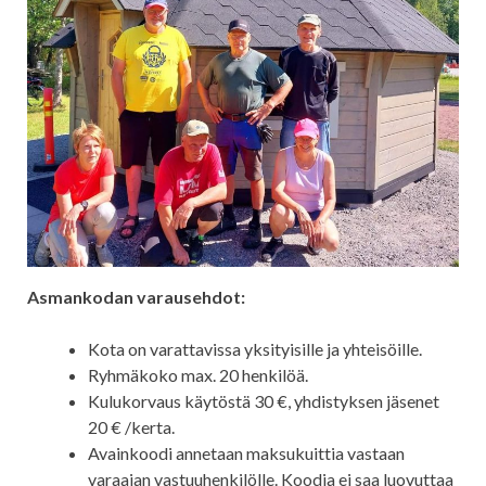
Asmankodan varausehdot:
Kota on varattavissa yksityisille ja yhteisöille.
Ryhmäkoko max. 20 henkilöä.
Kulukorvaus käytöstä 30 €, yhdistyksen jäsenet
20 € /kerta.
Avainkoodi annetaan maksukuittia vastaan
varaajan vastuuhenkilölle. Koodia ei saa luovuttaa