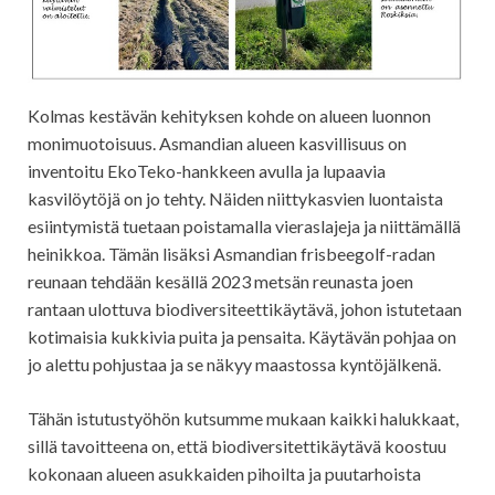
Kolmas kestävän kehityksen kohde on alueen luonnon
monimuotoisuus. Asmandian alueen kasvillisuus on
inventoitu EkoTeko-hankkeen avulla ja lupaavia
kasvilöytöjä on jo tehty. Näiden niittykasvien luontaista
esiintymistä tuetaan poistamalla vieraslajeja ja niittämällä
heinikkoa. Tämän lisäksi Asmandian frisbeegolf-radan
reunaan tehdään kesällä 2023 metsän reunasta joen
rantaan ulottuva biodiversiteettikäytävä, johon istutetaan
kotimaisia kukkivia puita ja pensaita. Käytävän pohjaa on
jo alettu pohjustaa ja se näkyy maastossa kyntöjälkenä.
Tähän istutustyöhön kutsumme mukaan kaikki halukkaat,
sillä tavoitteena on, että biodiversitettikäytävä koostuu
kokonaan alueen asukkaiden pihoilta ja puutarhoista