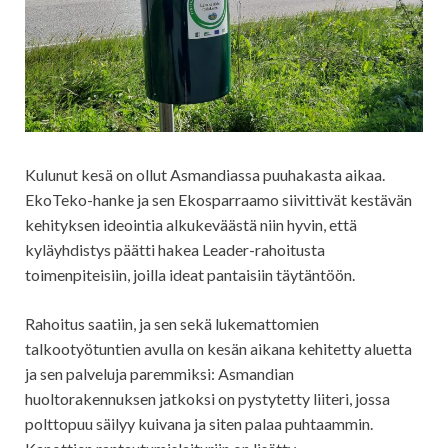
Kulunut kesä on ollut Asmandiassa puuhakasta aikaa.
EkoTeko-hanke ja sen Ekosparraamo siivittivät kestävän
kehityksen ideointia alkukeväästä niin hyvin, että
kyläyhdistys päätti hakea Leader-rahoitusta
toimenpiteisiin, joilla ideat pantaisiin täytäntöön.
Rahoitus saatiin, ja sen sekä lukemattomien
talkootyötuntien avulla on kesän aikana kehitetty aluetta
ja sen palveluja paremmiksi: Asmandian
huoltorakennuksen jatkoksi on pystytetty liiteri, jossa
polttopuu säilyy kuivana ja siten palaa puhtaammin.