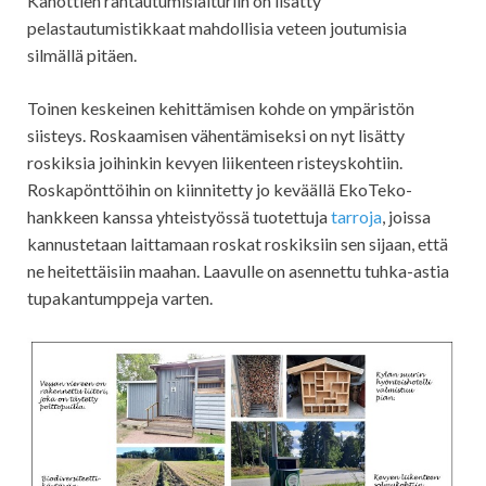
Kanottien rantautumislaituriin on lisätty
pelastautumistikkaat mahdollisia veteen joutumisia
silmällä pitäen.
Toinen keskeinen kehittämisen kohde on ympäristön
siisteys. Roskaamisen vähentämiseksi on nyt lisätty
roskiksia joihinkin kevyen liikenteen risteyskohtiin.
Roskapönttöihin on kiinnitetty jo keväällä EkoTeko-
hankkeen kanssa yhteistyössä tuotettuja
tarroja
, joissa
kannustetaan laittamaan roskat roskiksiin sen sijaan, että
ne heitettäisiin maahan. Laavulle on asennettu tuhka-astia
tupakantumppeja varten.