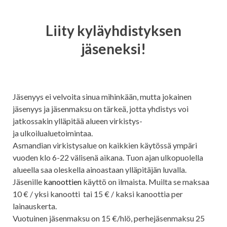
Liity kyläyhdistyksen
jäseneksi!
Jäsenyys ei velvoita sinua mihinkään, mutta jokainen
jäsenyys ja jäsenmaksu on tärkeä, jotta yhdistys voi
jatkossakin ylläpitää alueen virkistys-
ja ulkoilualuetoimintaa.
Asmandian virkistysalue on kaikkien käytössä ympäri
vuoden klo 6-22 välisenä aikana. Tuon ajan ulkopuolella
alueella saa oleskella ainoastaan ylläpitäjän luvalla.
Jäsenille
kanoottien
käyttö on ilmaista. Muilta se maksaa
10 € / yksi kanootti tai 15 € / kaksi kanoottia per
lainauskerta.
Vuotuinen jäsenmaksu on 15 €/hlö, perhejäsenmaksu 25