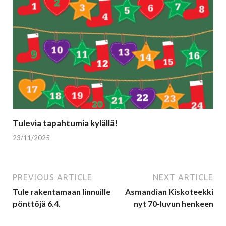
Tulevia tapahtumia kylällä!
23/11/2025
PREVIOUS ARTICLE
NEXT ARTICLE
Tule rakentamaan linnuille
Asmandian Kiskoteekki
pönttöjä 6.4.
nyt 70-luvun henkeen