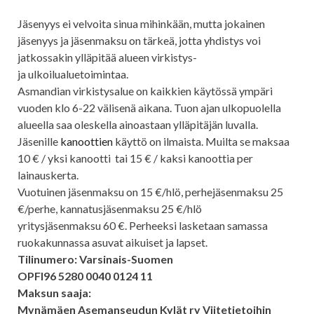
Jäsenyys ei velvoita sinua mihinkään, mutta jokainen
jäsenyys ja jäsenmaksu on tärkeä, jotta yhdistys voi
jatkossakin ylläpitää alueen virkistys-
ja ulkoilualuetoimintaa.
Asmandian virkistysalue on kaikkien käytössä ympäri
vuoden klo 6-22 välisenä aikana. Tuon ajan ulkopuolella
alueella saa oleskella ainoastaan ylläpitäjän luvalla.
Jäsenille
kanoottien
käyttö on ilmaista. Muilta se maksaa
10 € / yksi kanootti tai 15 € / kaksi kanoottia per
lainauskerta.
Vuotuinen jäsenmaksu on 15 €/hlö, perhejäsenmaksu 25
€/perhe, kannatusjäsenmaksu 25 €/hlö
yritysjäsenmaksu 60 €. Perheeksi lasketaan samassa
ruokakunnassa asuvat aikuiset ja lapset.
Tilinumero: Varsinais-Suomen
OPFI96 5280 0040 0124 11
Maksun saaja:
Mynämäen Asemanseudun Kylät ry Viitetietoihin