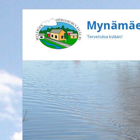
Mynämäen
Tervetuloa kylään!