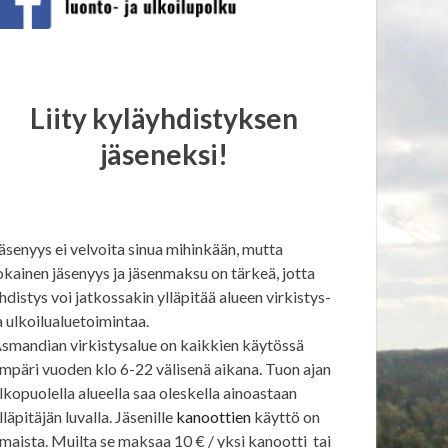
Liity kyläyhdistyksen
jäseneksi!
äsenyys ei velvoita sinua mihinkään, mutta
okainen jäsenyys ja jäsenmaksu on tärkeä, jotta
hdistys voi jatkossakin ylläpitää alueen virkistys-
a ulkoilualuetoimintaa.
smandian virkistysalue on kaikkien käytössä
mpäri vuoden klo 6-22 välisenä aikana. Tuon ajan
lkopuolella alueella saa oleskella ainoastaan
lläpitäjän luvalla. Jäsenille
kanoottien
käyttö on
lmaista. Muilta se maksaa 10 € / yksi kanootti tai