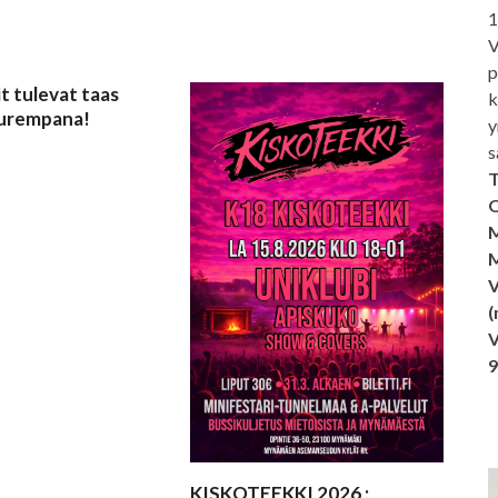
1
V
p
t tulevat taas
k
uurempana!
y
s
T
O
M
M
V
(
V
KISKOTEEKKI 2026 ;