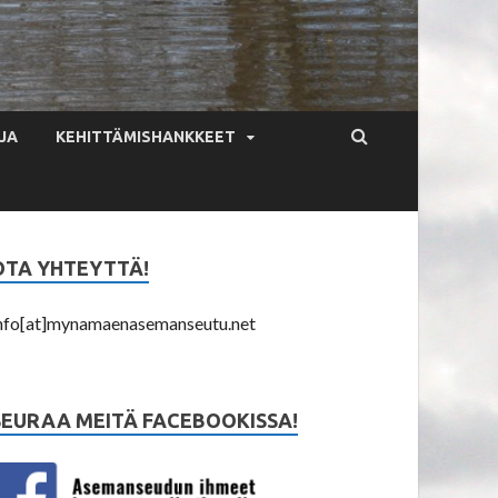
JA
KEHITTÄMISHANKKEET
OTA YHTEYTTÄ!
nfo[at]mynamaenasemanseutu.net
SEURAA MEITÄ FACEBOOKISSA!