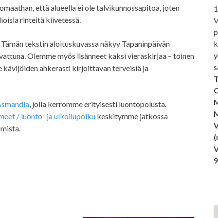
omaathan, että alueella ei ole talvikunnossapitoa, joten
1
oisia rinteitä kiivetessä.
V
p
k
 Tämän tekstin aloituskuvassa näkyy Tapaninpäivän
y
attuna. Olemme myös lisänneet kaksi vieraskirjaa – toinen
s
 kävijöiden ahkerasti kirjoittavan terveisiä ja
T
O
M
Asmandia
, jolla kerromme erityisesti luontopolusta.
M
et / luonto- ja ulkoilupolku
keskitymme jatkossa
V
umista.
(
V