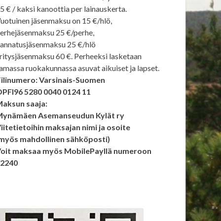
5 € / kaksi kanoottia per lainauskerta.
uotuinen jäsenmaksu on 15 €/hlö,
erhejäsenmaksu 25 €/perhe,
annatusjäsenmaksu 25 €/hlö
ritysjäsenmaksu 60 €. Perheeksi lasketaan
amassa ruokakunnassa asuvat aikuiset ja lapset.
ilinumero: Varsinais-Suomen
PFI96 5280 0040 0124 11
aksun saaja:
ynämäen Asemanseudun Kylät ry
iitetietoihin maksajan nimi ja osoite
myös mahdollinen sähköposti)
oit maksaa myös MobilePayllä numeroon
92240