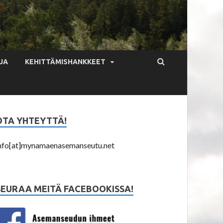
JA
KEHITTÄMISHANKKEET
OTA YHTEYTTÄ!
nfo[at]mynamaenasemanseutu.net
SEURAA MEITÄ FACEBOOKISSA!