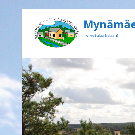
Mynämäen
Tervetuloa kylään!