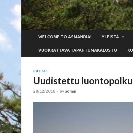
WELCOME TO ASMANDIA!
YLEISTÄ
VUOKRATTAVA TAPAHTUMAKALUSTO
KU
UUTISET
Uudistettu luontopolkur
28/12/2018
-
by
admin