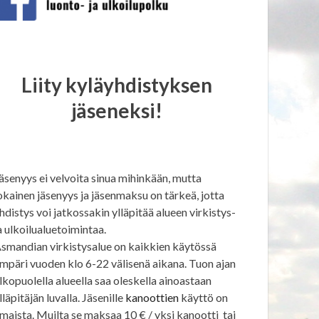
Liity kyläyhdistyksen
jäseneksi!
äsenyys ei velvoita sinua mihinkään, mutta
okainen jäsenyys ja jäsenmaksu on tärkeä, jotta
hdistys voi jatkossakin ylläpitää alueen virkistys-
a ulkoilualuetoimintaa.
smandian virkistysalue on kaikkien käytössä
mpäri vuoden klo 6-22 välisenä aikana. Tuon ajan
lkopuolella alueella saa oleskella ainoastaan
lläpitäjän luvalla. Jäsenille
kanoottien
käyttö on
lmaista. Muilta se maksaa 10 € / yksi kanootti tai