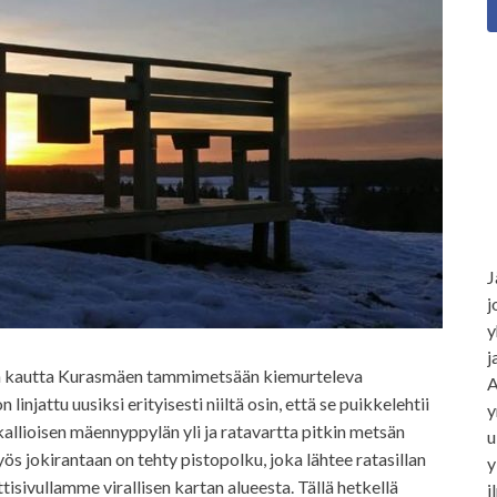
J
j
y
j
en kautta Kurasmäen tammimetsään kiemurteleva
A
linjattu uusiksi erityisesti niiltä osin, että se puikkelehtii
y
allioisen mäennyppylän yli ja ratavartta pitkin metsän
u
ös jokirantaan on tehty pistopolku, joka lähtee ratasillan
y
tisivullamme virallisen kartan alueesta. Tällä hetkellä
i