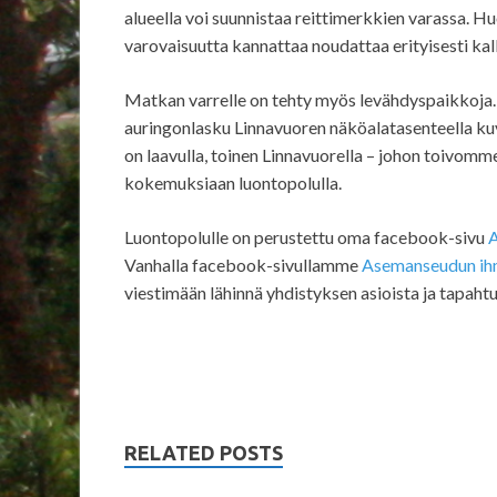
alueella voi suunnistaa reittimerkkien varassa. Hu
varovaisuutta kannattaa noudattaa erityisesti kalli
Matkan varrelle on tehty myös levähdyspaikkoja.
auringonlasku Linnavuoren näköalatasenteella kuv
on laavulla, toinen Linnavuorella – johon toivomme
kokemuksiaan luontopolulla.
Luontopolulle on perustettu oma facebook-sivu
Vanhalla facebook-sivullamme
Asemanseudun ihme
viestimään lähinnä yhdistyksen asioista ja tapaht
RELATED POSTS