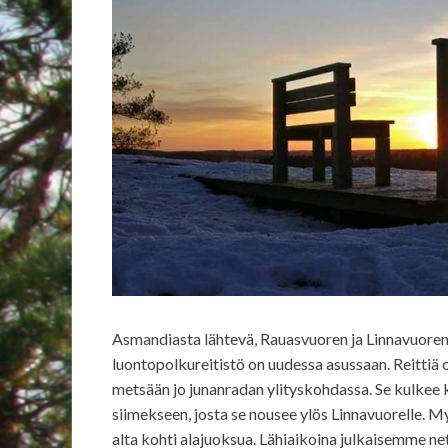
Asmandiasta lähtevä, Rauasvuoren ja Linnavuor
luontopolkureitistö on uudessa asussaan. Reittiä on 
metsään jo junanradan ylityskohdassa. Se kulkee k
siimekseen, josta se nousee ylös Linnavuorelle. My
alta kohti alajuoksua. Lähiaikoina julkaisemme net