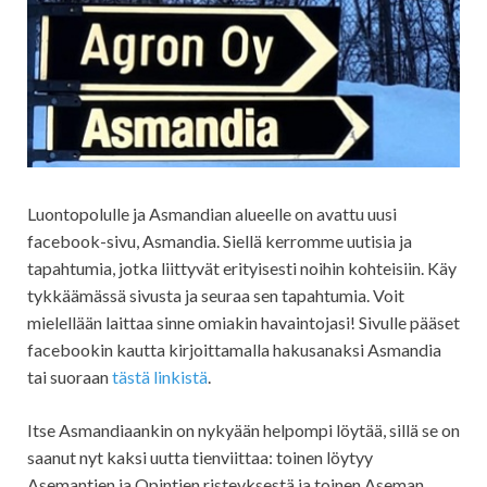
Luontopolulle ja Asmandian alueelle on avattu uusi
facebook-sivu, Asmandia. Siellä kerromme uutisia ja
tapahtumia, jotka liittyvät erityisesti noihin kohteisiin. Käy
tykkäämässä sivusta ja seuraa sen tapahtumia. Voit
mielellään laittaa sinne omiakin havaintojasi! Sivulle pääset
facebookin kautta kirjoittamalla hakusanaksi Asmandia
tai suoraan
tästä linkistä
.
Itse Asmandiaankin on nykyään helpompi löytää, sillä se on
saanut nyt kaksi uutta tienviittaa: toinen löytyy
Asemantien ja Opintien risteyksestä ja toinen Aseman