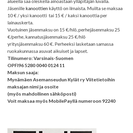
alueella saa oleskella ainoastaan ylläpitäjän luvalla.
Jäsenille
kanoottien
käyttö on ilmaista. Muilta se maksaa
10 € / yksi kanootti tai 15 € / kaksi kanoottia per
lainauskerta.
Vuotuinen jäsenmaksu on 15 €/hlö, perhejäsenmaksu 25
€/perhe, kannatusjäsenmaksu 25 €/hlö
yritysjäsenmaksu 60 €. Perheeksi lasketaan samassa
ruokakunnassa asuvat aikuiset ja lapset.
Tilinumero: Varsinais-Suomen
OPFI96 5280 0040 0124 11
Maksun saaja:
Mynämäen Asemanseudun Kylät ry Viitetietoihin
maksajan nimi ja osoite
(myös mahdollinen sähköposti)
Voit maksaa myös MobilePayllä numeroon 92240