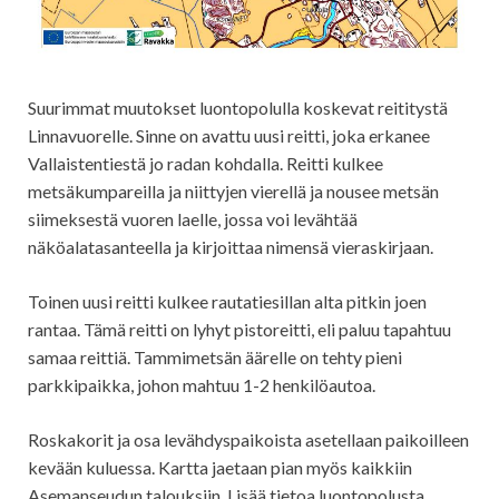
Suurimmat muutokset luontopolulla koskevat reititystä
Linnavuorelle. Sinne on avattu uusi reitti, joka erkanee
Vallaistentiestä jo radan kohdalla. Reitti kulkee
metsäkumpareilla ja niittyjen vierellä ja nousee metsän
siimeksestä vuoren laelle, jossa voi levähtää
näköalatasanteella ja kirjoittaa nimensä vieraskirjaan.
Toinen uusi reitti kulkee rautatiesillan alta pitkin joen
rantaa. Tämä reitti on lyhyt pistoreitti, eli paluu tapahtuu
samaa reittiä. Tammimetsän äärelle on tehty pieni
parkkipaikka, johon mahtuu 1-2 henkilöautoa.
Roskakorit ja osa levähdyspaikoista asetellaan paikoilleen
kevään kuluessa. Kartta jaetaan pian myös kaikkiin
Asemanseudun talouksiin. Lisää tietoa luontopolusta