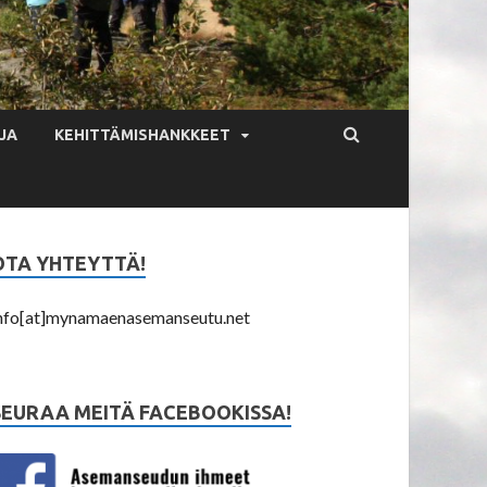
JA
KEHITTÄMISHANKKEET
OTA YHTEYTTÄ!
nfo[at]mynamaenasemanseutu.net
SEURAA MEITÄ FACEBOOKISSA!