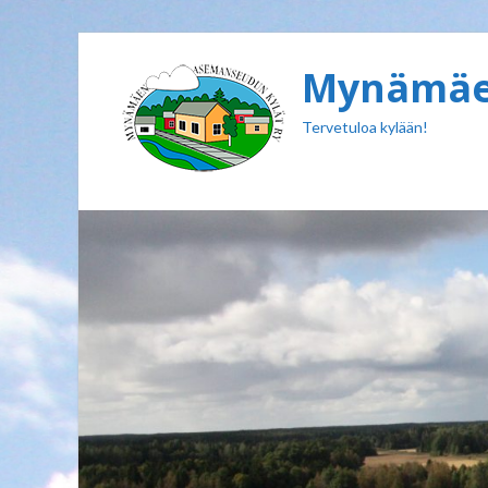
Mynämäen
Tervetuloa kylään!