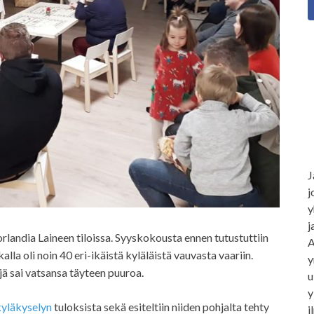
J
j
y
j
landia Laineen tiloissa. Syyskokousta ennen tutustuttiin
A
alla oli noin 40 eri-ikäistä kyläläistä vauvasta vaariin.
y
jä sai vatsansa täyteen puuroa.
u
y
kyläkyselyn
tuloksista sekä esiteltiin niiden pohjalta tehty
i