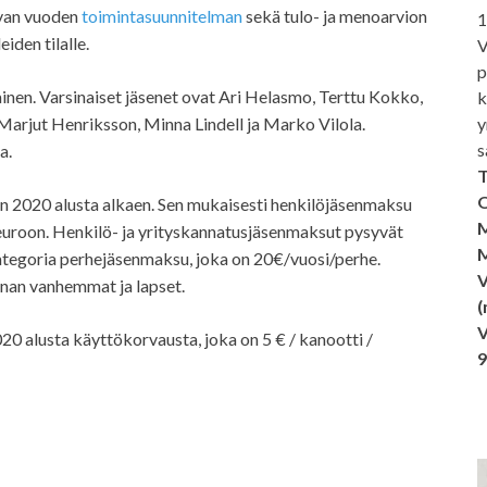
evan vuoden
toimintasuunnitelman
sekä tulo- ja menoarvion
1
eiden tilalle.
V
p
nen. Varsinaiset jäsenet ovat Ari Helasmo, Terttu Kokko,
k
y
arjut Henriksson, Minna Lindell ja Marko Vilola.
s
a.
T
O
n 2020 alusta alkaen. Sen mukaisesti henkilöjäsenmaksu
M
uroon. Henkilö- ja yrityskannatusjäsenmaksut pysyvät
M
kategoria perhejäsenmaksu, joka on 20€/vuosi/perhe.
V
nan vanhemmat ja lapset.
(
V
20 alusta käyttökorvausta, joka on 5 € / kanootti /