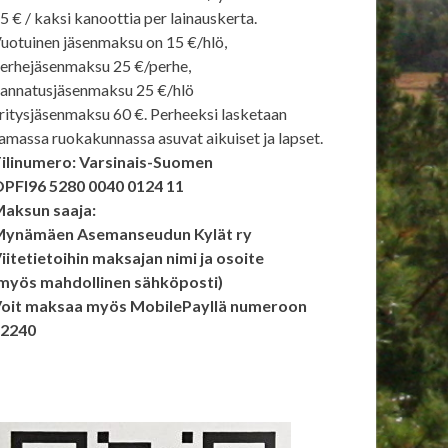
5 € / kaksi kanoottia per lainauskerta.
uotuinen jäsenmaksu on 15 €/hlö,
erhejäsenmaksu 25 €/perhe,
annatusjäsenmaksu 25 €/hlö
ritysjäsenmaksu 60 €. Perheeksi lasketaan
amassa ruokakunnassa asuvat aikuiset ja lapset.
ilinumero: Varsinais-Suomen
PFI96 5280 0040 0124 11
aksun saaja:
ynämäen Asemanseudun Kylät ry
iitetietoihin maksajan nimi ja osoite
myös mahdollinen sähköposti)
oit maksaa myös MobilePayllä numeroon
92240