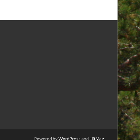
Powered by
WordPress
and
HitMag
.