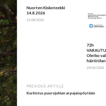
Nuorten Kiskoteekki
14.8.2026
21/06/2026
72h
VARAUTU
Oletko val
häiriötilan
20/02/2026
PREVIOUS ARTICLE
Kurkistus puurojuhlan arpajaispöytään