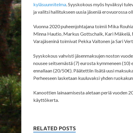
kyläsuunnitelma
. Syyskokous myös hyväksyi tul
ja valitsi hallitukseen uusia jäseniä erovuorossa oll
Vuonna 2020 puheenjohtajana toimii Mika Rouhiai
Minna Hautio, Markus Gottschalk, Kari Mäkelä, M
Varajäseninä toimivat Pekka Valtonen ja Sari Vert
Syyskokous vahvisti jäsenmaksujen noston vuode
nousee seitsemästä (7) eurosta kymmeneen (10) e
ennallaan (20/50€). Päätettiin lisätä uusi maksu
Perheeseen lasketaan kuuluvaksi yhden ruokakun
Kanoottien lainaamisesta aletaan periä vuoden 20
käyttökerta.
RELATED POSTS