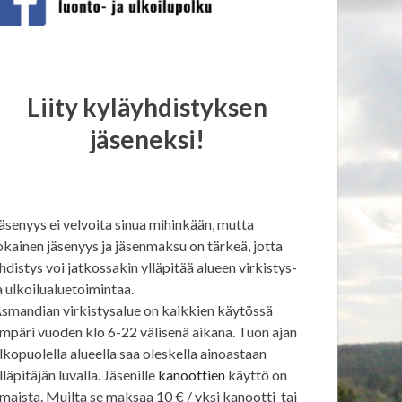
Liity kyläyhdistyksen
jäseneksi!
äsenyys ei velvoita sinua mihinkään, mutta
okainen jäsenyys ja jäsenmaksu on tärkeä, jotta
hdistys voi jatkossakin ylläpitää alueen virkistys-
a ulkoilualuetoimintaa.
smandian virkistysalue on kaikkien käytössä
mpäri vuoden klo 6-22 välisenä aikana. Tuon ajan
lkopuolella alueella saa oleskella ainoastaan
lläpitäjän luvalla. Jäsenille
kanoottien
käyttö on
lmaista. Muilta se maksaa 10 € / yksi kanootti tai