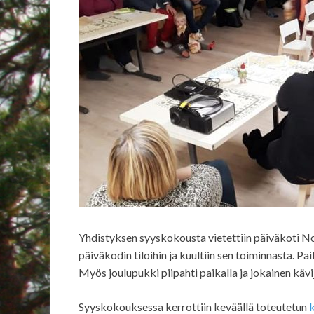
Yhdistyksen syyskokousta vietettiin päiväkoti Nor
päiväkodin tiloihin ja kuultiin sen toiminnasta. Paik
Myös joulupukki piipahti paikalla ja jokainen kävi
Syyskokouksessa kerrottiin keväällä toteutetun