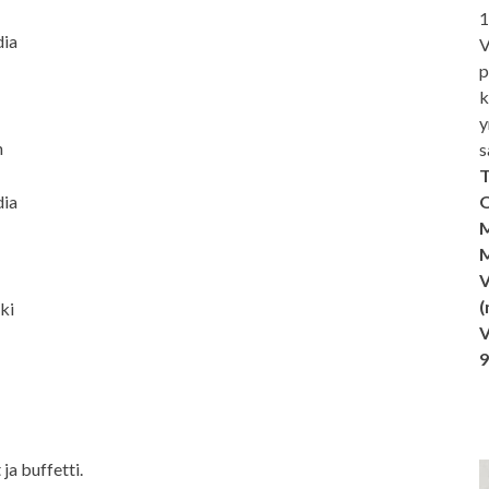
1
dia
V
p
k
y
n
s
T
dia
O
M
M
V
(
ki
V
ja buffetti.