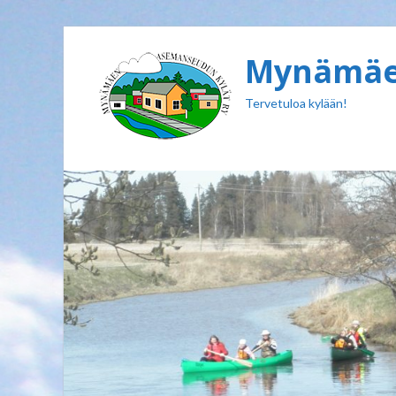
Mynämäen
Tervetuloa kylään!