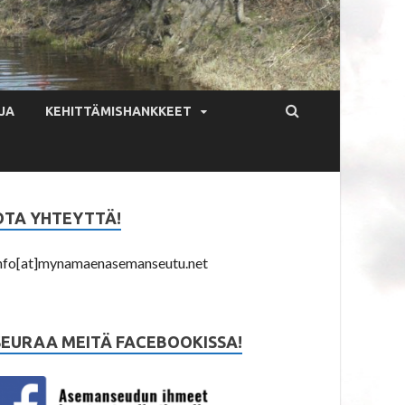
JA
KEHITTÄMISHANKKEET
OTA YHTEYTTÄ!
nfo[at]mynamaenasemanseutu.net
SEURAA MEITÄ FACEBOOKISSA!