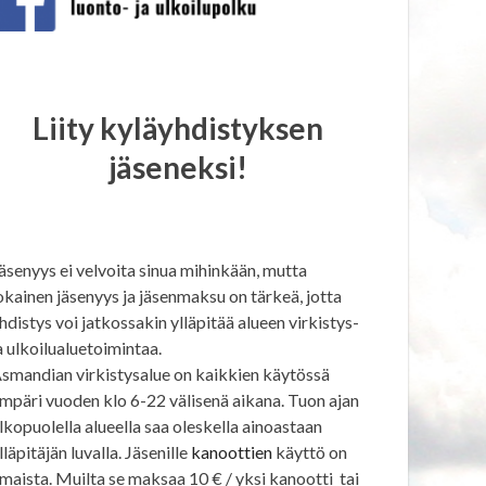
Liity kyläyhdistyksen
jäseneksi!
äsenyys ei velvoita sinua mihinkään, mutta
okainen jäsenyys ja jäsenmaksu on tärkeä, jotta
hdistys voi jatkossakin ylläpitää alueen virkistys-
a ulkoilualuetoimintaa.
smandian virkistysalue on kaikkien käytössä
mpäri vuoden klo 6-22 välisenä aikana. Tuon ajan
lkopuolella alueella saa oleskella ainoastaan
lläpitäjän luvalla. Jäsenille
kanoottien
käyttö on
lmaista. Muilta se maksaa 10 € / yksi kanootti tai