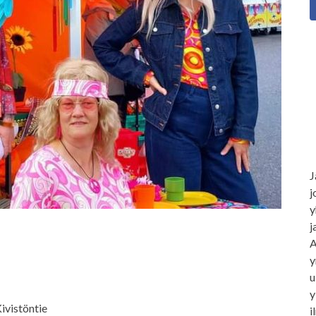
J
j
y
j
A
y
u
y
ivistöntie
i