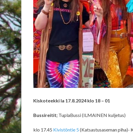
Kiskoteekki la 17.8.2024 klo 18 – 01
Bussireitit;
TuplaBussi (ILMAINEN kuljetus)
klo 17.45
Kivistöntie 5
(Katsastusaseman piha)- K