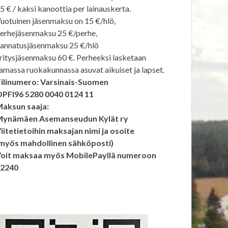
5 € / kaksi kanoottia per lainauskerta.
uotuinen jäsenmaksu on 15 €/hlö,
erhejäsenmaksu 25 €/perhe,
annatusjäsenmaksu 25 €/hlö
ritysjäsenmaksu 60 €. Perheeksi lasketaan
amassa ruokakunnassa asuvat aikuiset ja lapset.
ilinumero: Varsinais-Suomen
PFI96 5280 0040 0124 11
aksun saaja:
ynämäen Asemanseudun Kylät ry
iitetietoihin maksajan nimi ja osoite
myös mahdollinen sähköposti)
oit maksaa myös MobilePayllä numeroon
92240