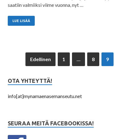
saatiin valmiiksi viime vuonna, nyt …
LUE LISÄÄ
Edellinen
1
…
8
9
OTA YHTEYTTÄ!
info[at]mynamaenasemanseutu.net
SEURAA MEITÄ FACEBOOKISSA!