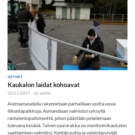
UUTISET
Kaukalon laidat kohoavat
05/11/2017
-
by
admin
Asemanseudulla rakennetaan parhaillaan useita uusia
liikuntapaikkoja. Asmandiaan valmistui syksyllä
rantalentopallokenttä, johon päästään pelailemaan
tulevana kesänä. Talven suururakka on monitoimikaukalon
saattaminen valmiiksi. Kentän pohja ja valaisinpylväät