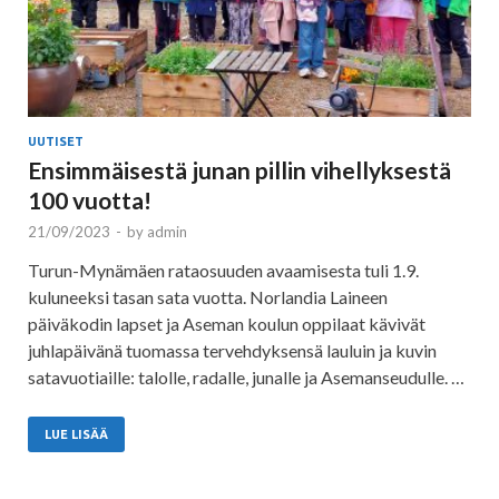
UUTISET
Ensimmäisestä junan pillin vihellyksestä
100 vuotta!
21/09/2023
-
by
admin
Turun-Mynämäen rataosuuden avaamisesta tuli 1.9.
kuluneeksi tasan sata vuotta. Norlandia Laineen
päiväkodin lapset ja Aseman koulun oppilaat kävivät
juhlapäivänä tuomassa tervehdyksensä lauluin ja kuvin
satavuotiaille: talolle, radalle, junalle ja Asemanseudulle. …
LUE LISÄÄ