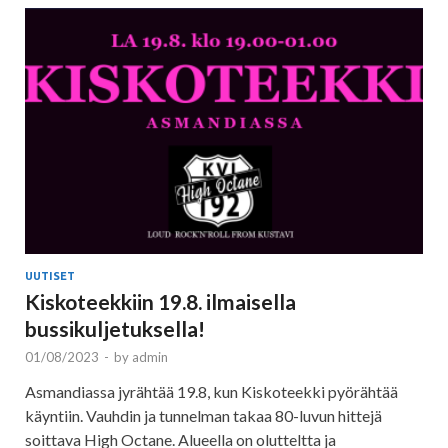
UUTISET
Kiskoteekkiin 19.8. ilmaisella
bussikuljetuksella!
01/08/2023
-
by
admin
Asmandiassa jyrähtää 19.8, kun Kiskoteekki pyörähtää
käyntiin. Vauhdin ja tunnelman takaa 80-luvun hittejä
soittava High Octane. Alueella on olutteltta ja