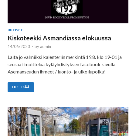
UUTISET
Kiskoteekki Asmandiassa elokuussa
14/06/2023
-
by
admin
Laita jo valmiiksi kalenteriin merkintä 19.8. klo 19-01 ja
seuraa ilmoittelua kyläyhdistyksen facebook-sivulla
Asemanseudun ihmeet / luonto- ja ulkoilupolku!
LUE LISÄÄ