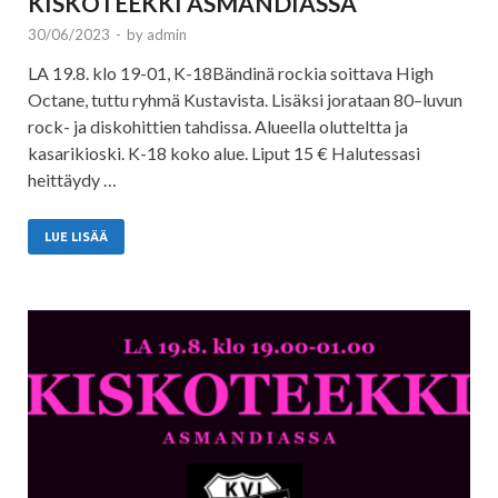
KISKOTEEKKI ASMANDIASSA
30/06/2023
-
by
admin
LA 19.8. klo 19-01‪, K-18Bändinä rockia soittava High
Octane, tuttu ryhmä Kustavista. Lisäksi jorataan 80–luvun
rock- ja diskohittien tahdissa. Alueella olutteltta ja
kasarikioski. K-18 koko alue. Liput 15 € Halutessasi
heittäydy …
LUE LISÄÄ