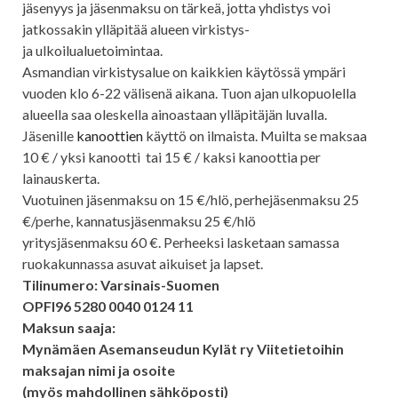
jäsenyys ja jäsenmaksu on tärkeä, jotta yhdistys voi
jatkossakin ylläpitää alueen virkistys-
ja ulkoilualuetoimintaa.
Asmandian virkistysalue on kaikkien käytössä ympäri
vuoden klo 6-22 välisenä aikana. Tuon ajan ulkopuolella
alueella saa oleskella ainoastaan ylläpitäjän luvalla.
Jäsenille
kanoottien
käyttö on ilmaista. Muilta se maksaa
10 € / yksi kanootti tai 15 € / kaksi kanoottia per
lainauskerta.
Vuotuinen jäsenmaksu on 15 €/hlö, perhejäsenmaksu 25
€/perhe, kannatusjäsenmaksu 25 €/hlö
yritysjäsenmaksu 60 €. Perheeksi lasketaan samassa
ruokakunnassa asuvat aikuiset ja lapset.
Tilinumero: Varsinais-Suomen
OPFI96 5280 0040 0124 11
Maksun saaja:
Mynämäen Asemanseudun Kylät ry Viitetietoihin
maksajan nimi ja osoite
(myös mahdollinen sähköposti)