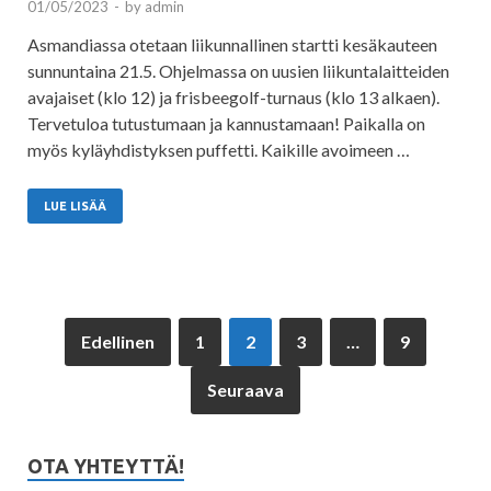
01/05/2023
-
by
admin
Asmandiassa otetaan liikunnallinen startti kesäkauteen
sunnuntaina 21.5. Ohjelmassa on uusien liikuntalaitteiden
avajaiset (klo 12) ja frisbeegolf-turnaus (klo 13 alkaen).
Tervetuloa tutustumaan ja kannustamaan! Paikalla on
myös kyläyhdistyksen puffetti. Kaikille avoimeen …
LUE LISÄÄ
Edellinen
1
2
3
…
9
Seuraava
OTA YHTEYTTÄ!