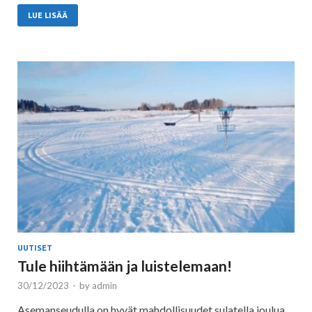
LUE LISÄÄ
UUTISET
Tule hiihtämään ja luistelemaan!
30/12/2023
-
by
admin
Asemanseudulla on hyvät mahdollisuudet sulatella joulua